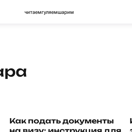
читаем
гуляем
шарим
ара
Как подать документы
на визу: инструкция для