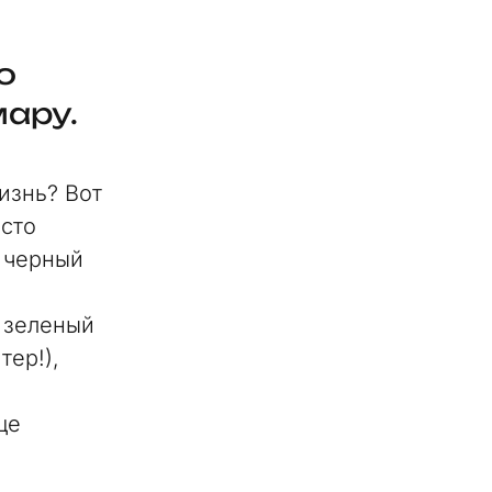
о
мару.
изнь? Вот
асто
ь черный
 зеленый
тер!),
ще