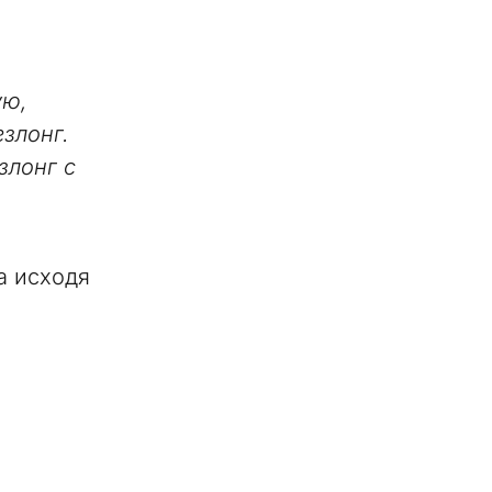
ую,
езлонг.
злонг с
а исходя