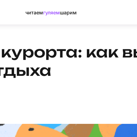
читаем
гуляем
шарим
 курорта: как 
отдыха