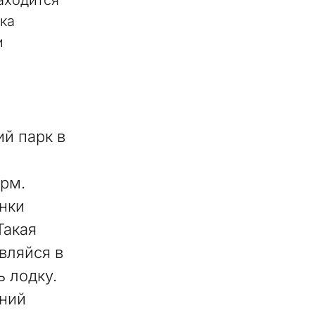
аходится
ка
и
й парк в
орм.
нки
Такая
вляйся в
 лодку.
иний