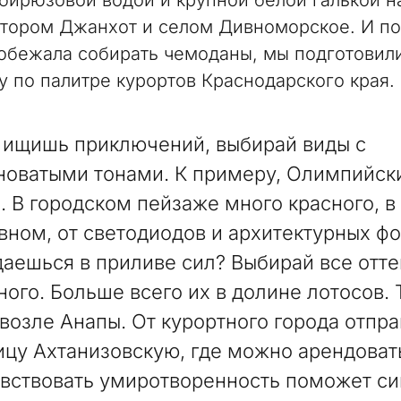
 бирюзовой водой и крупной белой галькой н
тором Джанхот и селом Дивноморское. И по
обежала собирать чемоданы, мы подготовил
у по палитре курортов Краснодарского края.
 ищишь приключений, выбирай виды с
новатыми тонами. К примеру, Олимпийски
. В городском пейзаже много красного, в
вном, от светодиодов и архитектурных ф
аешься в приливе сил? Выбирай все отте
ного. Больше всего их в долине лотосов. 
 возле Анапы. От курортного города отпра
ицу Ахтанизовскую, где можно арендовать
вствовать умиротворенность поможет с