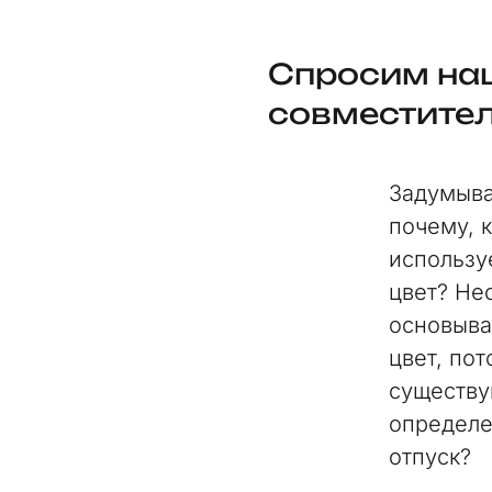
Спросим наш
совместител
Задумыва
почему, 
использу
цвет? Не
основыва
цвет, по
существу
определе
отпуск?