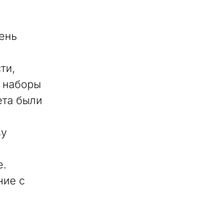
ень
ти,
е наборы
ета были
зу
е.
ние с