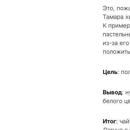
Это, пож
Тамара х
К пример
пастельн
из-за ег
положить
Цель
: по
Вывод
: 
белого ц
Итог
: ча