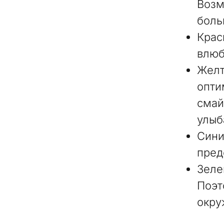
Возм
боль
Крас
влюб
Желт
опти
смай
улыб
Сини
пред
Зеле
Поэт
окр