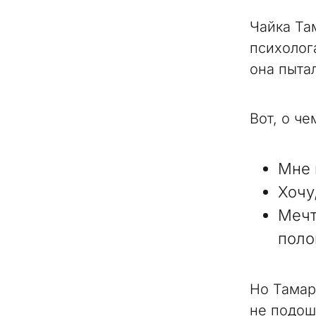
Чайка Та
психолог
она пытал
Вот, о че
Мне 
Хочу
Мечт
поло
Но Тамар
не подош