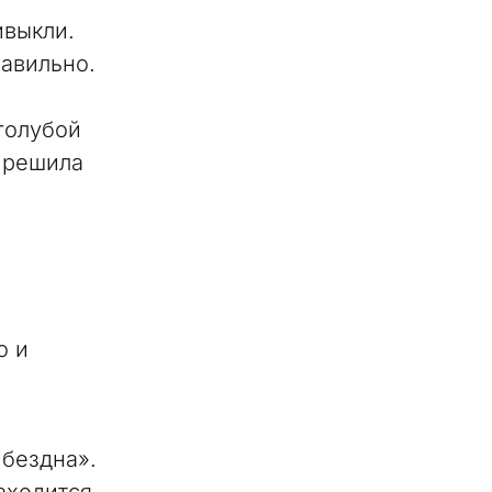
ивыкли.
равильно.
голубой
а решила
о и
 бездна».