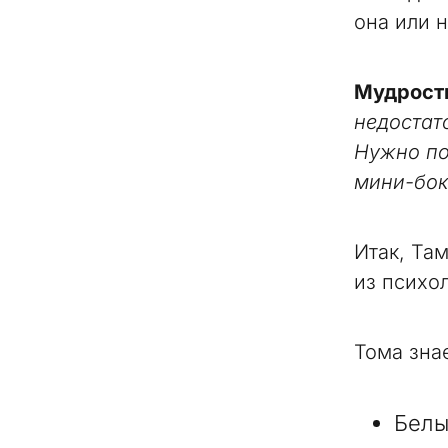
она или н
Мудрост
недостато
Нужно по
мини-бок
Итак, Та
из психо
Тома знае
Белы