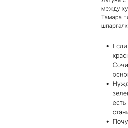
Лагуна с
между ху
Тамара п
шпаргалк
Если
крас
Сочи
осно
Нужд
зеле
есть
стан
Почу