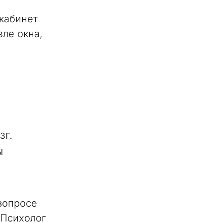
кабинет
зле окна,
зг.
ы
вопросе
 Психолог