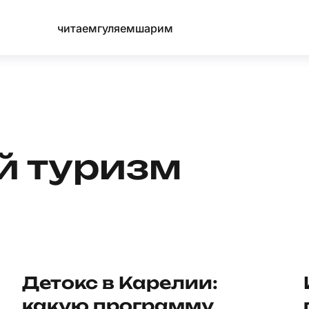
читаем
гуляем
шарим
й туризм
Детокс в Карелии:
какую программу