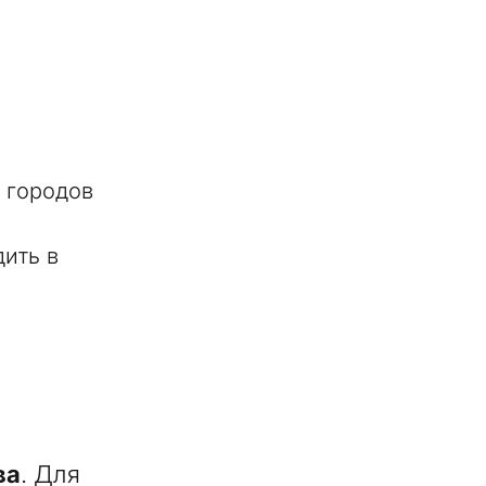
 городов
ить в
ва
. Для