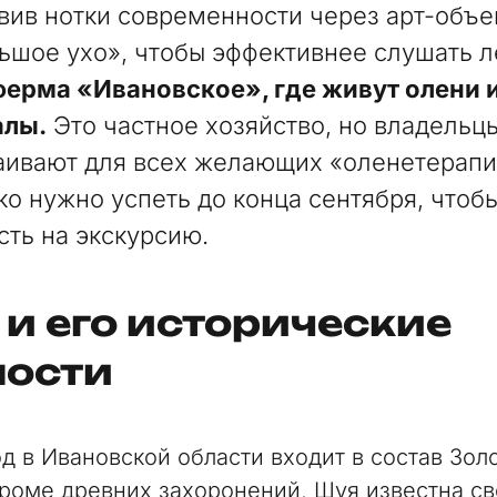
вив нотки современности через арт-объе
ьшое ухо», чтобы эффективнее слушать л
ерма «Ивановское», где живут олени 
алы.
Это частное хозяйство, но владельц
аивают для всех желающих «оленетерапи
ко нужно успеть до конца сентября, чтоб
сть на экскурсию.
и его исторические
ности
од в Ивановской области входит в состав Зол
Кроме древних захоронений, Шуя известна с