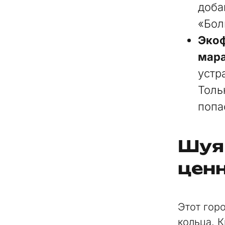
доба
«Бол
Экоф
мар
устр
Толь
попа
Шуя 
цен
Этот гор
кольца. 