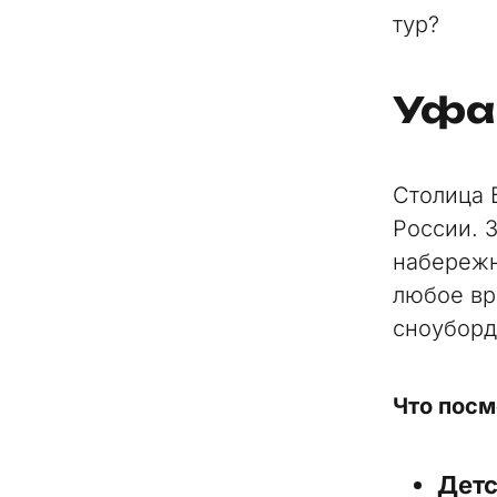
тур?
Уфа
Столица 
России. 
набережн
любое вр
сноуборд
Что посм
Детс