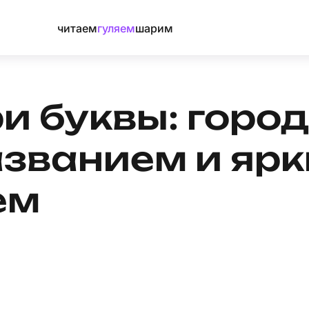
читаем
гуляем
шарим
ри буквы: город
азванием и яр
ем