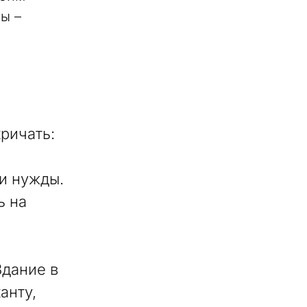
ы –
ричать:
ь
и нужды.
ь на
Здание в
анту,