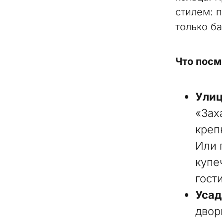
стилем: 
только б
Что посм
Улиц
«Зах
креп
Или 
купе
гост
Усад
двор