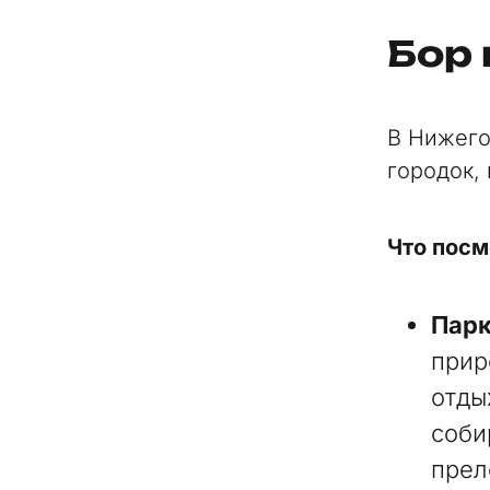
Бор 
В Нижего
городок,
Что посм
Пар
прир
отды
соби
прел