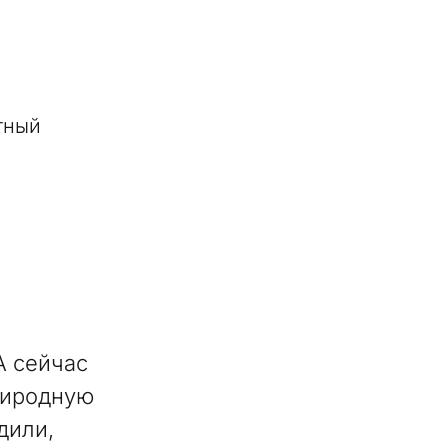
тный
А сейчас
риродную
дили,