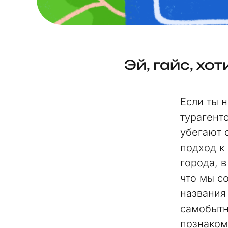
Эй, гайс, хот
Если ты 
турагентс
убегают о
подход к 
города, в
что мы с
названия 
самобытн
познаком