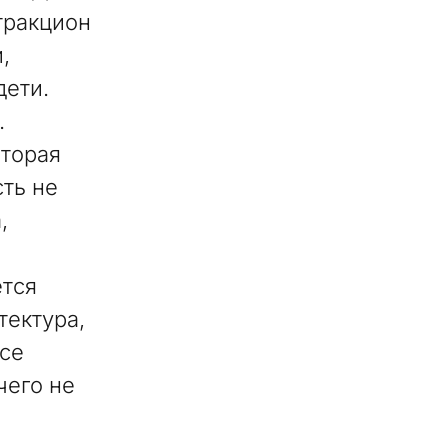
ттракцион
,
дети.
.
оторая
ть не
,
тся
тектура,
все
чего не