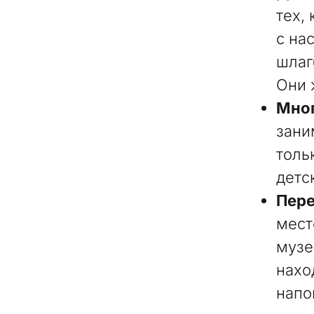
тех,
с на
шлаг
Они 
Мног
зани
толь
детс
Пере
мест
музе
нахо
напо