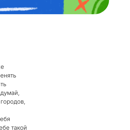
хе
менять
ать
одумай,
 городов,
тебя
ебе такой