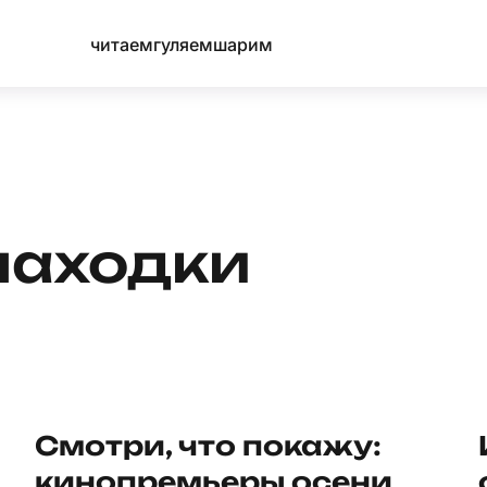
читаем
гуляем
шарим
находки
Смотри, что покажу:
кинопремьеры осени