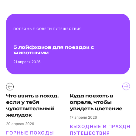
ПОЛЕЗНЫЕ СОВЕТЫ
ПУТЕШЕСТВИЯ
5 лайфхаков для поездок с
животными
21
апреля 2026
Что взять в поход,
Куда поехать в
если у тебя
апреле, чтобы
чувствительный
увидеть цветение
желудок
17
апреля 2026
20
апреля 2026
1
ВЫХОДНЫЕ И ПРАЗДНИ
ГОРНЫЕ ПОХОДЫ
ПУТЕШЕСТВИЯ