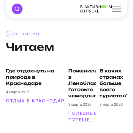
НА ГЛАВНУЮ
Читаем
Где отдохнуть на
Поженились
В каких
природе в
в
странах
Краснодаре
Ленобласти?
больше
Готовьте
всего
4
марта 2026
чемоданы
туристов?
ОТДЫХ В КРАСНОДАРЕ
3
марта 2026
3
марта 2026
ПОЛЕЗНЫЕ СОВЕТЫ
ПУТЕШЕСТВИЯ