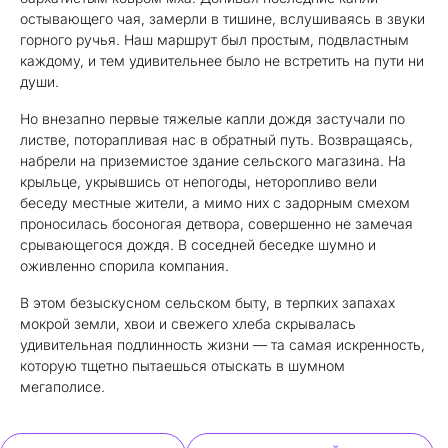
остывающего чая, замерли в тишине, вслушиваясь в звуки
горного ручья. Наш маршрут был простым, подвластным
каждому, и тем удивительнее было не встретить на пути ни
души.
Но внезапно первые тяжелые капли дождя застучали по
листве, поторапливая нас в обратный путь. Возвращаясь,
набрели на приземистое здание сельского магазина. На
крыльце, укрывшись от непогоды, неторопливо вели
беседу местные жители, а мимо них с задорным смехом
проносилась босоногая детвора, совершенно не замечая
срывающегося дождя. В соседней беседке шумно и
оживленно спорила компания.
В этом безыскусном сельском быту, в терпких запахах
мокрой земли, хвои и свежего хлеба скрывалась
удивительная подлинность жизни — та самая искренность,
которую тщетно пытаешься отыскать в шумном
мегаполисе.