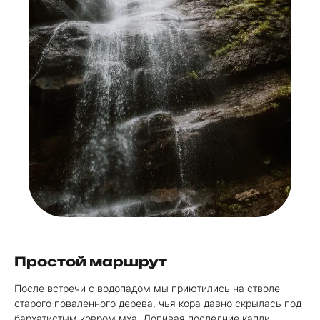
Простой маршрут
После встречи с водопадом мы приютились на стволе
старого поваленного дерева, чья кора давно скрылась под
бархатистым ковром мха. Допивая последние капли