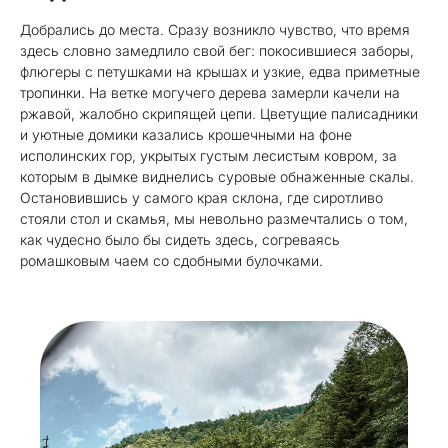
Добрались до места. Сразу возникло чувство, что время
здесь словно замедлило свой бег: покосившиеся заборы,
флюгеры с петушками на крышах и узкие, едва приметные
тропинки. На ветке могучего дерева замерли качели на
ржавой, жалобно скрипящей цепи. Цветущие палисадники
и уютные домики казались крошечными на фоне
исполинских гор, укрытых густым лесистым ковром, за
которым в дымке виднелись суровые обнаженные скалы.
Остановившись у самого края склона, где сиротливо
стояли стол и скамья, мы невольно размечтались о том,
как чудесно было бы сидеть здесь, согреваясь
ромашковым чаем со сдобными булочками.