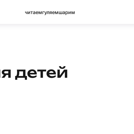
читаем
гуляем
шарим
я детей