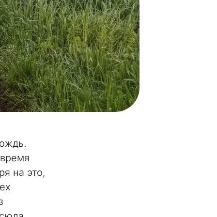
дождь.
 время
я на это,
сех
з
 сюда