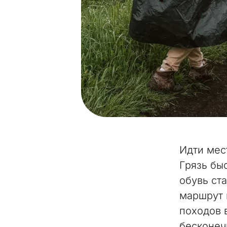
Идти мес
Грязь бы
обувь ст
маршрут 
походов 
бесконеч