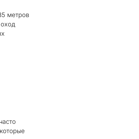
35 метров
поход
ых
часто
 которые