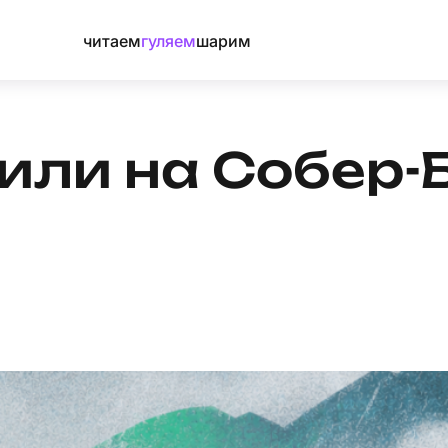
читаем
гуляем
шарим
или на Собер-