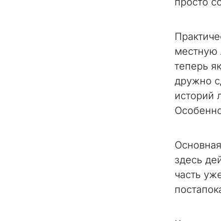
просто с
Практиче
местную 
теперь я
дружно сд
историй 
Особенно
Основная
здесь де
часть уж
постапок