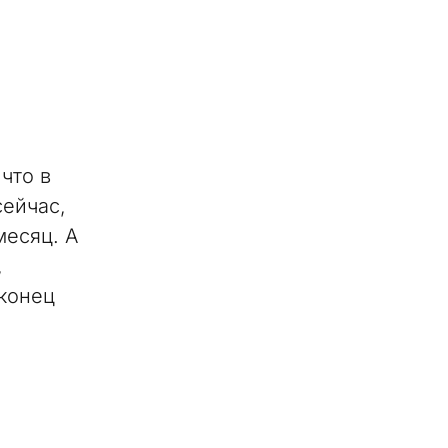
что в
сейчас,
месяц. А
,
аконец