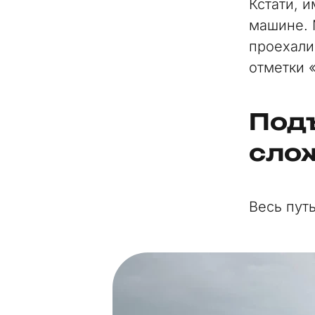
Кстати, 
машине. 
проехали
отметки 
Подъ
сло
Весь пут