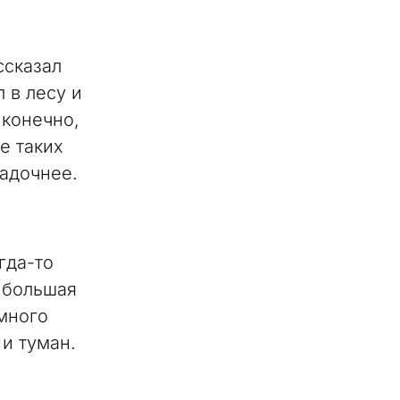
ссказал
 в лесу и
 конечно,
е таких
гадочнее.
гда-то
 большая
емного
 и туман.