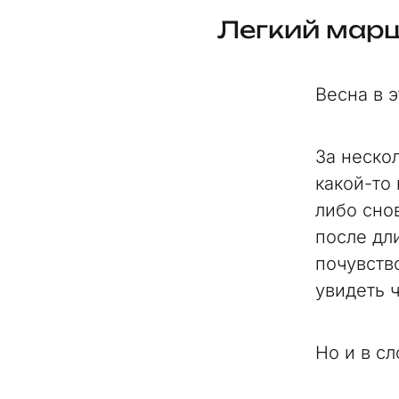
Легкий марш
Весна в э
За неско
какой-то
либо сно
после дл
почувств
увидеть 
Но и в с