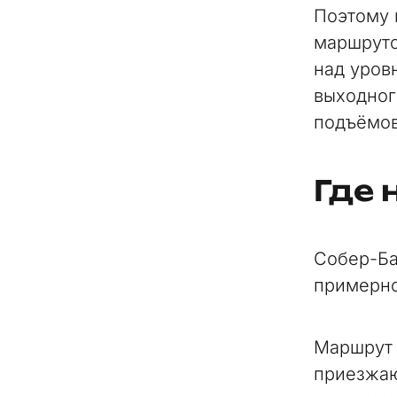
Поэтому 
маршруто
над уров
выходног
подъёмов
Где 
Собер-Ба
примерно
Маршрут 
приезжаю