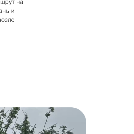
ршрут на
знь и
возле