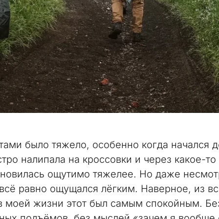
тами было тяжело, особенно когда начался 
стро налипала на кроссовки и через какое-то
ановилась ощутимо тяжелее. Но даже несмотр
всё равно ощущался лёгким. Наверное, из в
в моей жизни этот был самым спокойным. Бе
ных подъёмов, без мыслей «зачем я вообще