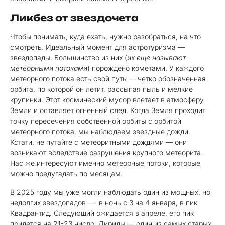
Ликбез от звездочета
Чтобы понимать, куда ехать, нужно разобраться, на что
смотреть. Идеальный момент для астротуризма —
звездопады. Большинство из них (
их еще называют
метеорными потоками
) порождено кометами. У каждого
метеорного потока есть свой путь — четко обозначенная
орбита, по которой он летит, рассыпая пыль и мелкие
крупинки. Этот космический мусор влетает в атмосферу
Земли и оставляет огненный след. Когда Земля проходит
точку пересечения собственной орбиты с орбитой
метеорного потока, мы наблюдаем звездные дожди.
Кстати, не путайте с метеоритными дождями — они
возникают вследствие разрушения крупного метеорита.
Нас же интересуют именно метеорные потоки, которые
можно предугадать по месяцам.
В 2025 году мы уже могли наблюдать один из мощных, но
недолгих звездопадов — в ночь с 3 на 4 января, в пик
Квадрантид. Следующий ожидается в апреле, его пик
придется на 21-23 число. Лириды — один из самых старых