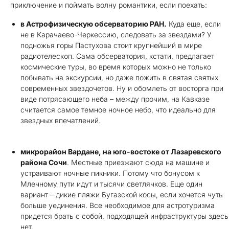
приключение и поймать волну романтики, если поехать:
в Астрофизическую обсерваторию РАН.
Куда еще, если
не в Карачаево-Черкессию, следовать за звездами? У
подножья горы Пастухова стоит крупнейший в мире
радиотелескоп. Сама обсерватория, кстати, предлагает
космические туры, во время которых можно не только
побывать на экскурсии, но даже пожить в святая святых
современных звездочетов. Ну и обомлеть от восторга при
виде потрясающего неба – между прочим, на Кавказе
считается самое темное ночное небо, что идеально для
звездных впечатлений.
микрорайон Вардане, на юго-востоке от Лазаревского
района Сочи
. Местные приезжают сюда на машине и
устраивают ночные пикники. Потому что бонусом к
Млечному пути идут и тысячи светлячков. Еще один
вариант – дикие пляжи Бугазской косы, если хочется чуть
больше уединения. Все необходимое для астротуризма
придется брать с собой, подходящей инфраструктуры здесь
нет.