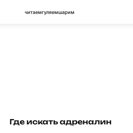
читаем
гуляем
шарим
Где искать адреналин