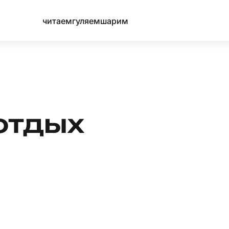
читаем
гуляем
шарим
отдых