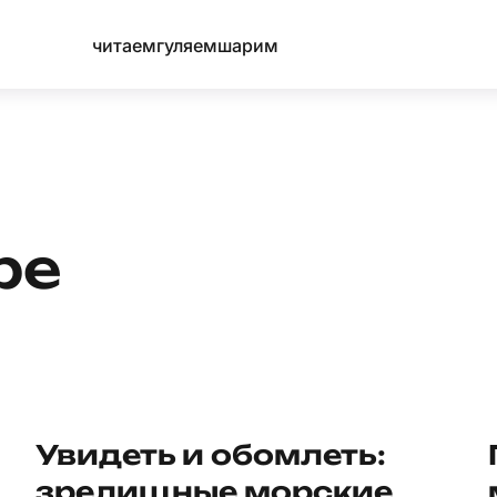
читаем
гуляем
шарим
ре
Увидеть и обомлеть:
зрелищные морские