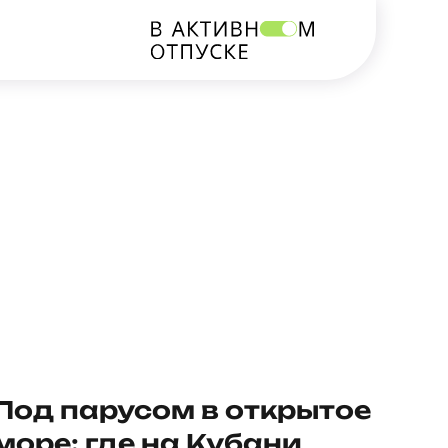
Под парусом в открытое
море: где на Кубани