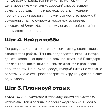
лучше всех справишься именно ты. Но помни, что
делегирование – не только хороший способ вовремя
закрыть все задачи, но и возможность для коллеги
проявить свои навыки или научиться чему-то новому. К
сожалению, ты не супермен (
если нет, то прости,
уважаемый Кларк Кент
), поэтому сними с себя хотя бы
часть ответственности.
Шаг 4. Найди хобби
Попробуй найти что-то, что приносит тебе удовольствие и
отвлекает от работы. Теннис, садоводство, игра на гитаре,
да хоть коллекционирование резиновых уточек! Благодаря
хобби ты познакомишься с новыми людьми и раскроешь
свои таланты. Но выбирай досуг, который никак не связан с
работой, иначе есть риск превратить игру на укулеле в еще
одну работу.
Шаг 5. Планируй отдых
«
14:00-14:30 – чаепитие и просмотр видео со смешными
котиками
». Так и запиши в своем ежедневнике. Вноси в
расписание не только рабочие задачи, но и время для