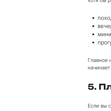
хотя бы р
похо
вече
мини
прог
Главное 
начинает
5. П
Если вы с