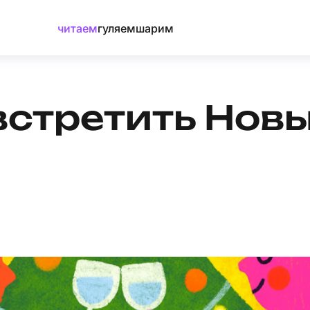
читаем
гуляем
шарим
встретить Новы