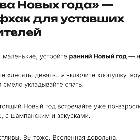
Два Новых года» —
фхак для уставших
ителей
и маленькие, устройте
ранний Новый год
— н
те «десять, девять…» включите хлопушку, вр
и смело укладывайте спать.
стоящий Новый год встречайте уже по-взросл
, с шампанским и закусками.
стливы. Вы тоже. Вселенная довольна.