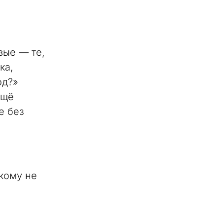
вые — те,
ка,
од?»
ещё
е без
икому не