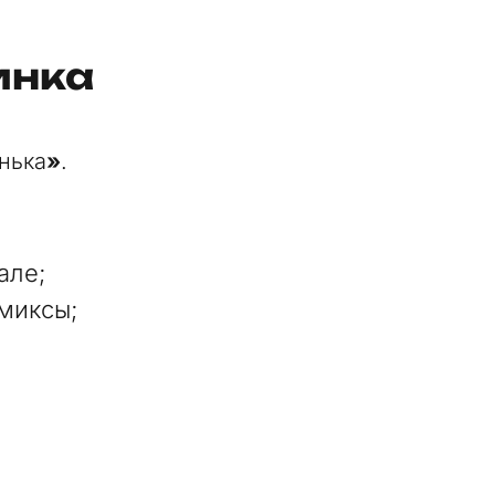
инка
нька
»
.
але;
миксы;