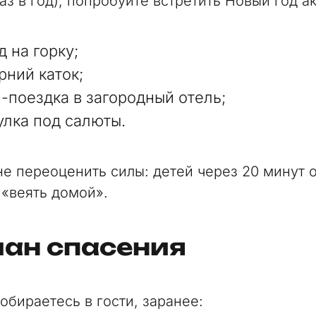
аз в год), попробуйте встретить Новый год а
д на горку;
рний каток;
-поездка в загородный отель;
улка под салюты.
не переоценить силы: детей через 20 минут 
 «веять домой».
лан спасения
обираетесь в гости, заранее: