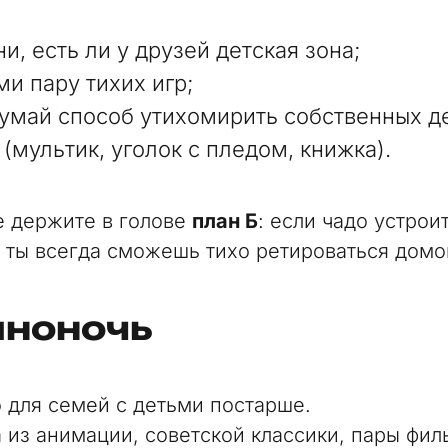
ни, есть ли у друзей детская зона;
ми пару тихих игр;
умай способ утихомирить собственных де
 (мультик, уголок с пледом, книжка).
е держите в голове
план Б
: если чадо устрои
, ты всегда сможешь тихо ретироваться домо
иноночь
 для семей с детьми постарше.
 из анимации, советской классики, пары фил