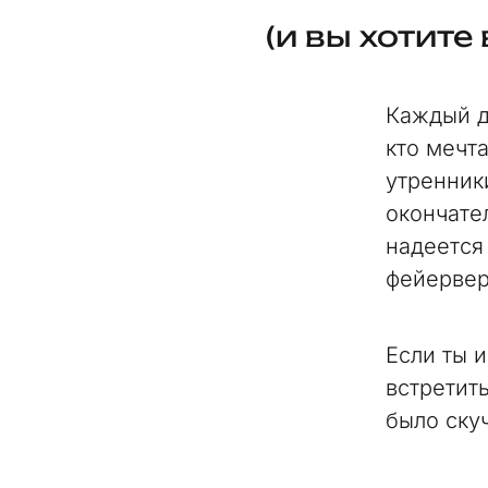
(и вы хотите
Каждый д
кто мечта
утренник
окончате
надеется
фейерверк
Если ты 
встретит
было ску