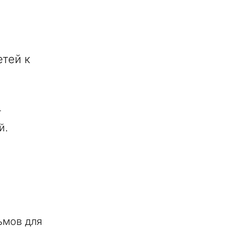
тей к
т
й.
ьмов для