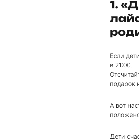
1. «
лай
род
Если дет
в 21:00.
Отсчитай
подарок 
А вот на
положено
Дети сча