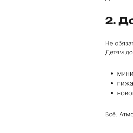
2. 
Не обяза
Детям до
мини
пижа
ново
Всё. Атм