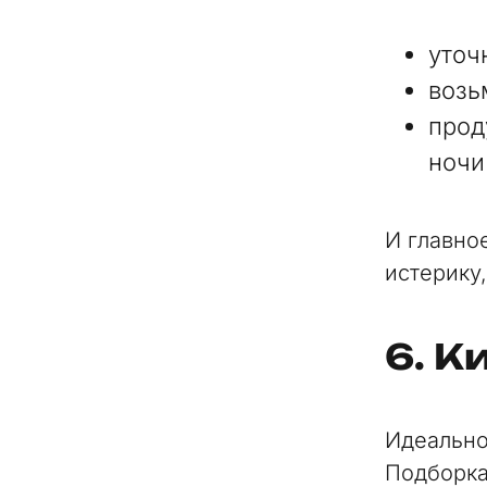
уточ
возь
прод
ночи
И главно
истерику
6. К
Идеально
Подборка