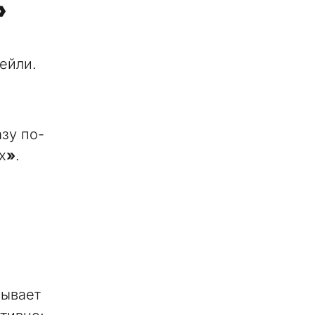
»
ейли.
зу по-
х
»
.
бывает