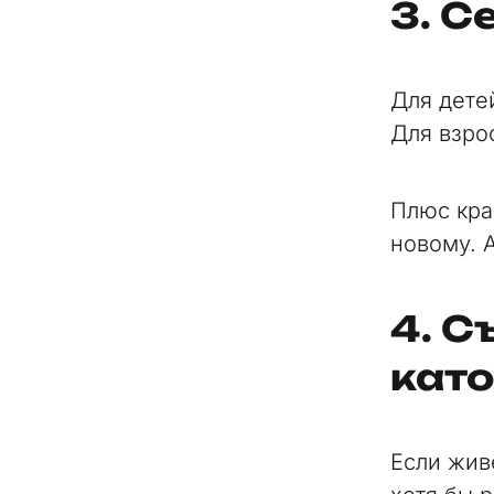
3. С
Для детей
Для взро
Плюс кра
новому. 
4. С
кат
Если живё