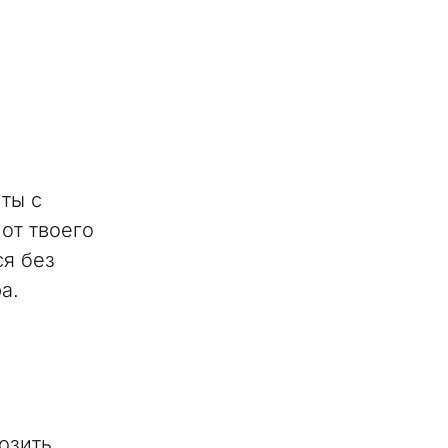
 ты с
от твоего
ся без
а.
озить.