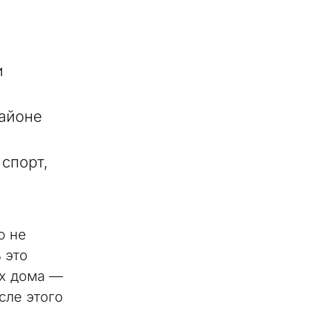
и
районе
 спорт,
о не
 это
ых дома —
сле этого