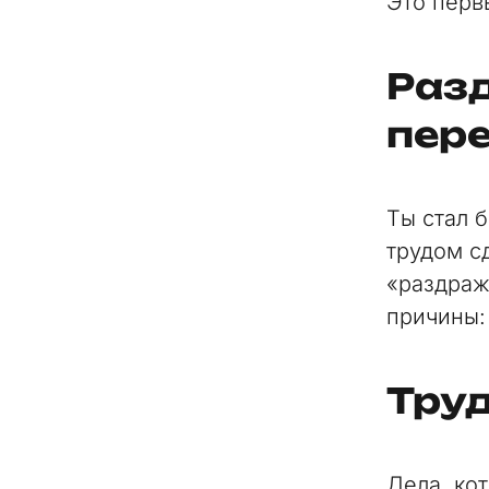
Это перв
Раз
пер
Ты стал б
трудом с
«раздраж
причины: 
Тру
Дела, ко