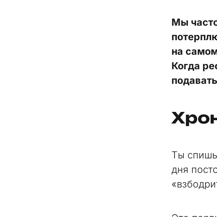
Мы часто
потерплю
на самом
Когда ре
подавать
Хрон
Ты спишь 
дня пост
«взбодри