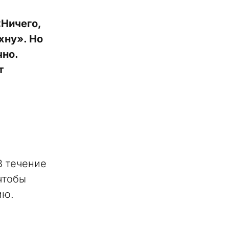
«Ничего,
хну». Но
чно.
т
В течение
чтобы
ию.