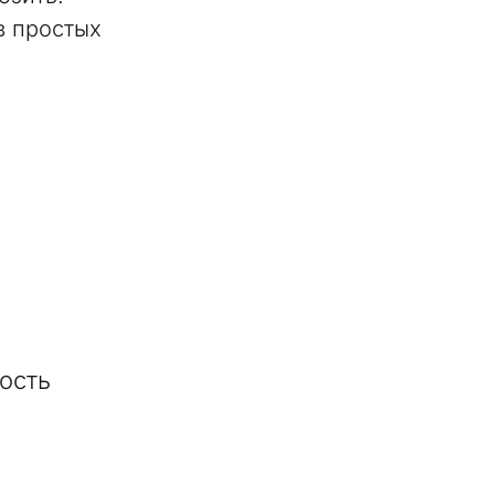
в простых
ость