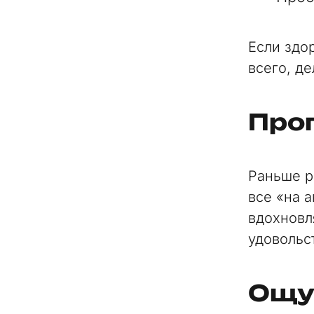
Если здо
всего, д
Про
Раньше р
все «на а
вдохновл
удовольс
Ощу