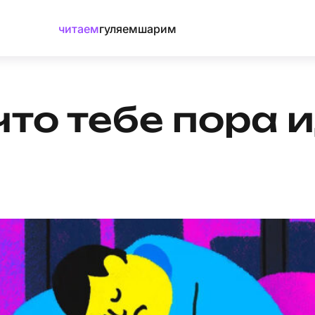
читаем
гуляем
шарим
что тебе пора 