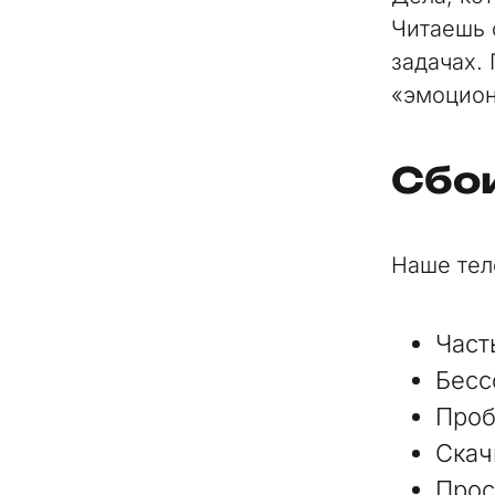
Читаешь 
задачах.
«эмоцион
Сбои
Наше тел
Част
Бесс
Проб
Скач
Прос