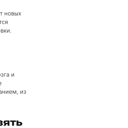
ет новых
тся
вки.
зга и
е
анием, из
зять