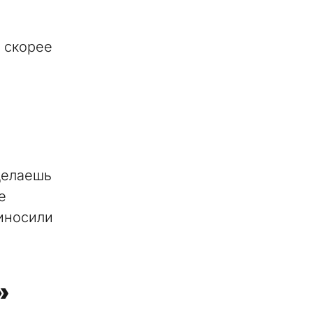
 скорее
делаешь
е
иносили
»