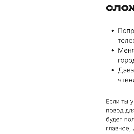
сло
Попр
теле
Меня
горо
Дава
чтен
Если ты у
повод для
будет по
главное, 