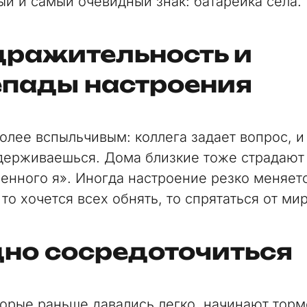
ый и самый очевидный знак: батарейка села.
дражительность и
епады настроения
олее вспыльчивым: коллега задает вопрос, и
держиваешься. Дома близкие тоже страдают 
енного я». Иногда настроение резко меняет
то хочется всех обнять, то спрятаться от мир
дно сосредоточиться
торые раньше давались легко, начинают торм