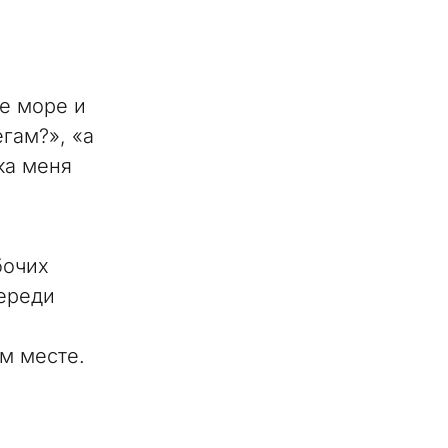
не море и
егам?», «а
ка меня
бочих
переди
м месте.