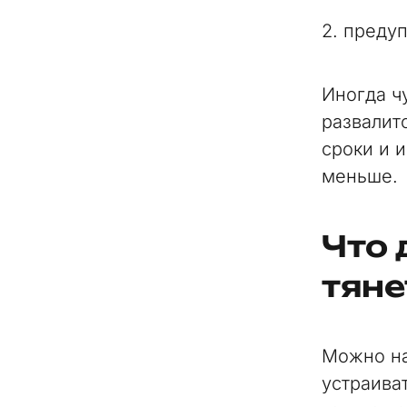
2. предуп
Иногда чу
развалит
сроки и 
меньше.
Что 
тяне
Можно на
устраива