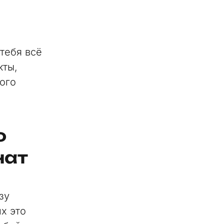
 тебя всё
кты,
ного
о
чат
зу
х это