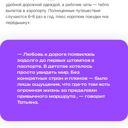
удобной дорожной одеждой, а рабочие чаты — табло
вылетов в аэропорту. Полноценные путешествия
случаются 6–8 раз в год, плюс короткие поездки «на
передышку».
— Любовь к дороге появилась
задолго до первых штампов в
паспорте. В детстве хотелось
просто увидеть мир. Без
конкретных стран и планов — было
лишь ощущение, что где-то там есть
огромная жизнь за пределами
привычного маршрута , — говорит
Татьяна.