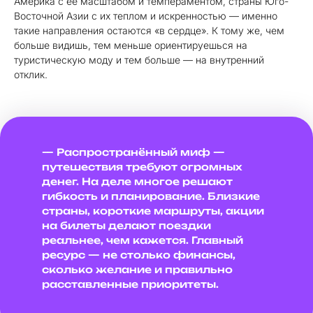
Америка с её масштабом и темпераментом, страны Юго-
Восточной Азии с их теплом и искренностью — именно
такие направления остаются «в сердце». К тому же, чем
больше видишь, тем меньше ориентируешься на
туристическую моду и тем больше — на внутренний
отклик.
— Распространённый миф —
путешествия требуют огромных
денег. На деле многое решают
гибкость и планирование. Близкие
страны, короткие маршруты, акции
на билеты делают поездки
реальнее, чем кажется. Главный
ресурс — не столько финансы,
сколько желание и правильно
расставленные приоритеты.