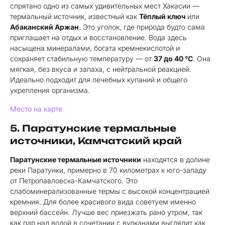
спрятано одно из самых удивительных мест Хакасии —
термальный источник, известный как
Тёплый ключ
или
Абаканский Аржан
. Это уголок, где природа будто сама
приглашает на отдых и восстановление. Вода здесь
насыщена минералами, богата кремнекислотой и
сохраняет стабильную температуру — от
37 до 40 °C
. Она
мягкая, без вкуса и запаха, с нейтральной реакцией.
Идеально подходит для лечебных купаний и общего
укрепления организма.
Место на карте
5. Паратунские термальные
источники, Камчатский край
Паратунские термальные источники
находятся в долине
реки Паратунки, примерно в 70 километрах к юго-западу
от Петропавловска-Камчатского. Это
слабоминерализованные термы с высокой концентрацией
кремния. Для более красивого вида советуем именно
верхний бассейн. Лучше вес приезжать рано утром, так
как пар над водой в сочетании с вулканами выглядит как