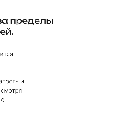
 за пределы
ей.
лится
алость и
есмотря
ие
я