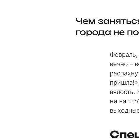
Чем занятьс
города не по
Февраль,
вечно – в
распахну
пришла!»
вялость.
ни на чт
выходны
Спе