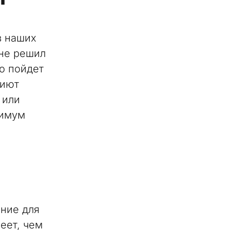
в наших
 не решил
о пойдет
риют
 или
нимум
ние для
меет, чем