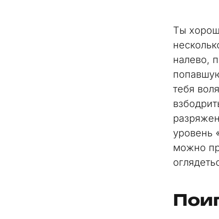
Ты хорош
нескольк
налево, 
попавшую
тебя вол
взбодрит
разряжен
уровень 
можно пр
оглядеть
Поиг