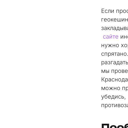
Если прос
геокешин
закладыв
сайте
инс
нужно хо
спрятано
разгадат
мы прове
Краснода
можно пр
убедись, 
противоз
Поо