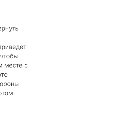
и
ернуть
приведет
 чтобы
м месте с
это
тороны
отом