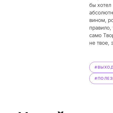
бы хотел
абсолютн
вином, р
правило, 
само Тво
не твое, 
#ВЫХОД
#ПОЛЕЗ