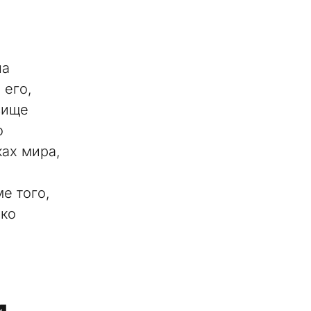
на
 его,
вище
о
ках мира,
е того,
ько
и