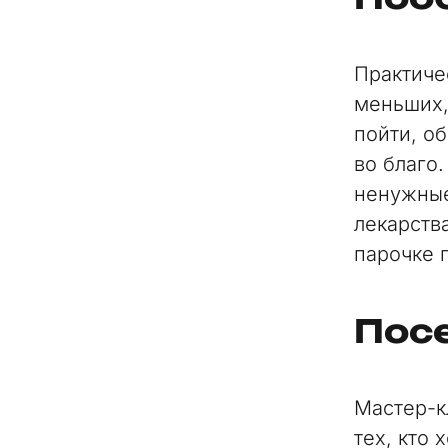
Практиче
меньших,
пойти, о
во благо
ненужные
лекарств
парочке 
Пос
Мастер-к
тех, кто 