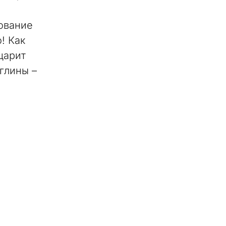
ование
! Как
царит
глины –