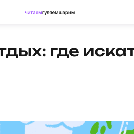
читаем
гуляем
шарим
тдых: где иска