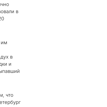
ычно
вовали в
20
 им
дух в
дки и
выпавший
м, что
Петербург