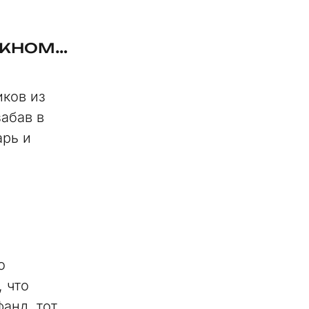
окном…
иков из
забав в
арь и
о
 что
анд, тот