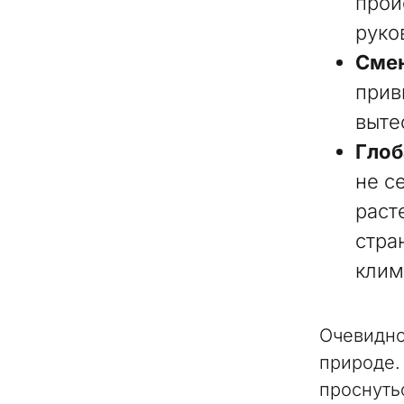
прои
руко
Смен
прив
выте
Глоб
не с
раст
стра
клим
Очевидно
природе.
проснуть