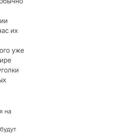
 обычно
сии
час их
ого уже
мире
уголки
ых
я на
будут