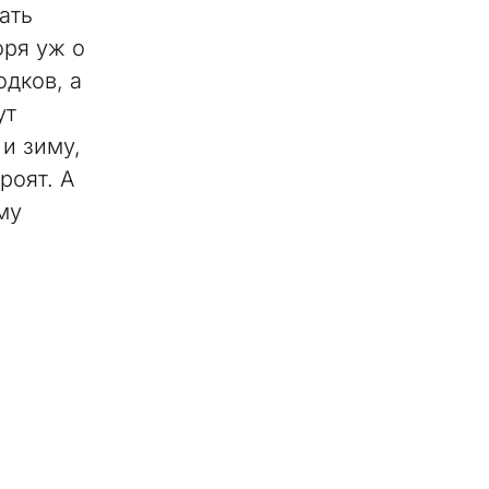
ать
оря уж о
одков, а
ут
 и зиму,
роят. А
му