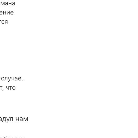
омана
дение
тся
 случае.
, что
надул нам