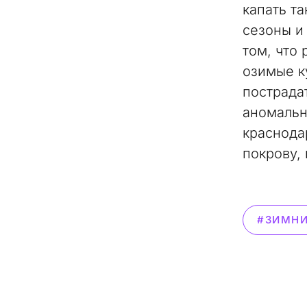
капать т
сезоны и
том, что
озимые к
пострадат
аномальн
краснода
покрову, 
#ЗИМНИ