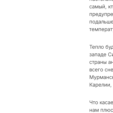
самый, к
предупре
подальше
температ
Тепло бу
западе С
страны а
всего сн
Мурманск
Карелии,
Что каса
нам плюс