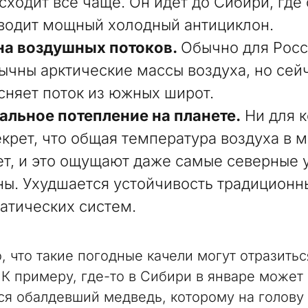
сходит все чаще. Он идёт до Сибири, где
водит мощный холодный антициклон.
а воздушных потоков.
Обычно для Рос
ычны арктические массы воздуха, но сей
сняет поток из южных широт.
альное потепление на планете.
Ни для к
екрет, что общая температура воздуха в 
ет, и это ощущают даже самые северные 
ны. Ухудшается устойчивость традиционн
атических систем.
, что такие погодные качели могут отразитьс
 К примеру, где-то в Сибири в январе может
ся обалдевший медведь, которому на голову 