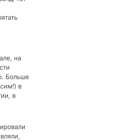
рятать
але, на
сти
о. Больше
осим!
) в
ии, в
зировали
вляли,