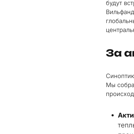
будут вс
Вильфанд
глобальн
централь
За 
Синоптик
Мы собра
происход
Акти
тепл