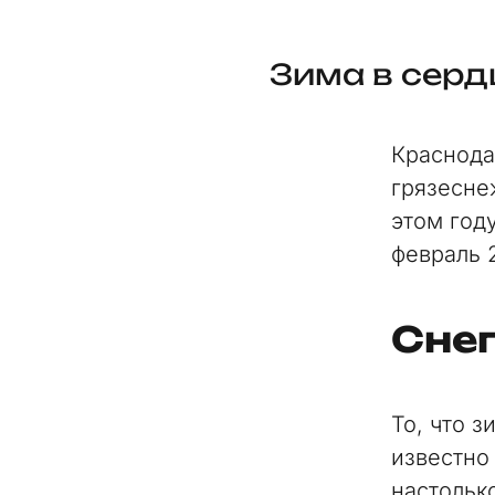
Зима в сердц
Краснода
грязесне
этом год
февраль 
Сне
То, что з
известно
настольк