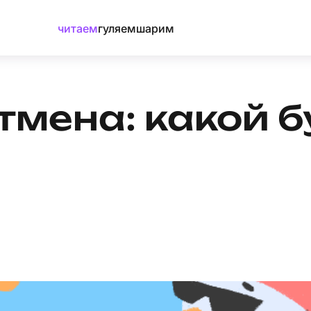
читаем
гуляем
шарим
отмена: какой 