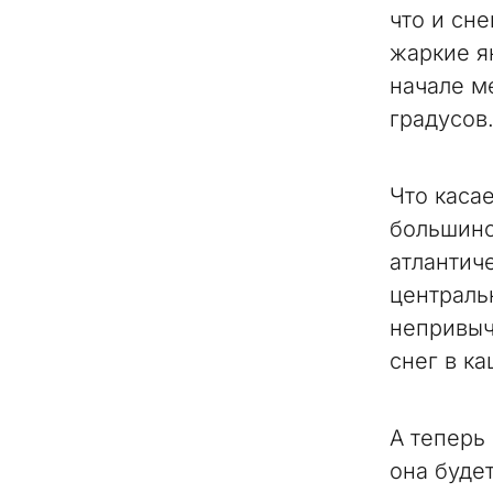
что и сн
жаркие я
начале м
градусов
Что касае
большинс
атлантич
централь
непривыч
снег в ка
А теперь
она буде