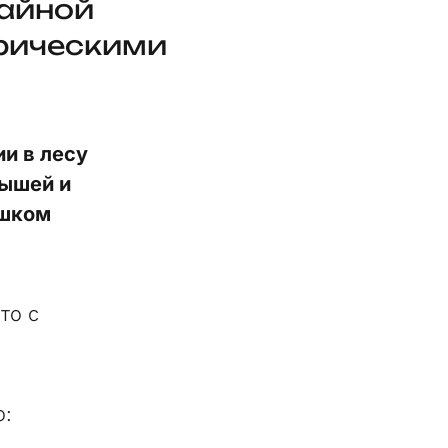
чайной
орическими
и в лесу
рышей и
ишком
то с
о: