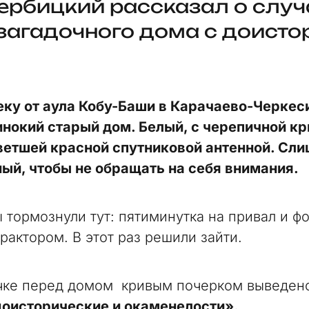
ербицкий рассказал о слу
 загадочного дома с доист
ку от аула Кобу-Баши в Карачаево-Черкеси
инокий старый дом. Белый, с черепичной к
етшей красной спутниковой антенной. Сл
ый, чтобы не обращать на себя внимания.
 тормознули тут: пятиминутка на привал и фо
рактором. В этот раз решили зайти.
чке перед домом кривым почерком выведен
оисторические и окаменелости».