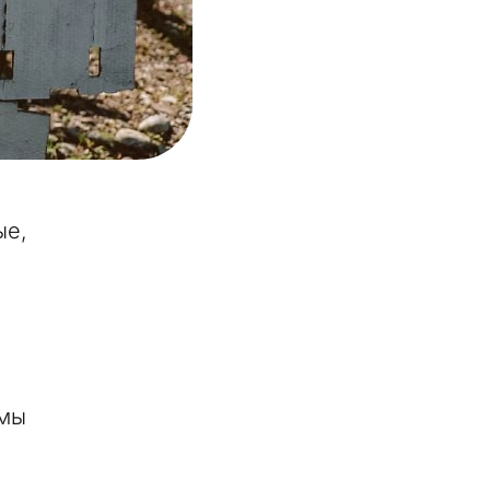
ые,
 мы