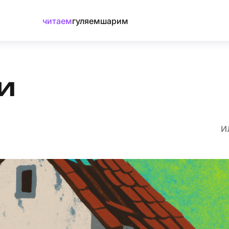
читаем
гуляем
шарим
и
И