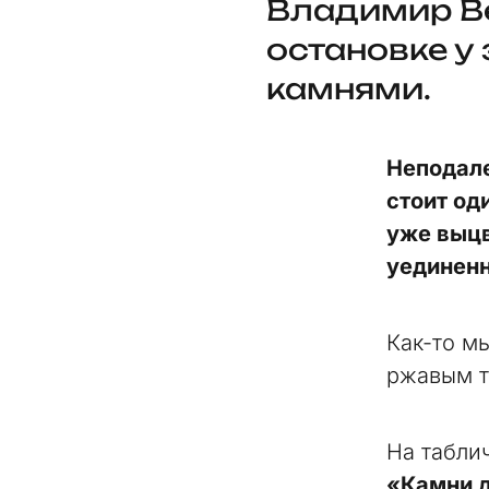
Владимир В
остановке у
камнями.
Неподале
стоит од
уже выцв
уединенн
Как-то мы
ржавым т
На табли
«Камни д