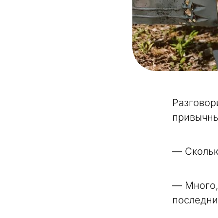
Разговор
привычны
— Скольк
— Много,
последние