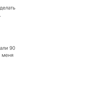
сделать
.
али 90
о меня