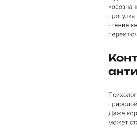
«осознан
прогулка 
чтение к
переключ
Конт
ант
Психолог
природой
Даже кор
может ст