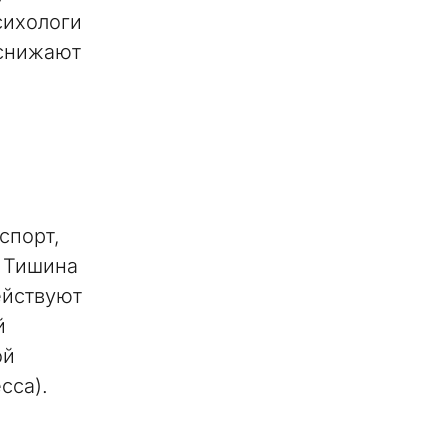
сихологи
 снижают
спорт,
. Тишина
ействуют
й
ой
сса).