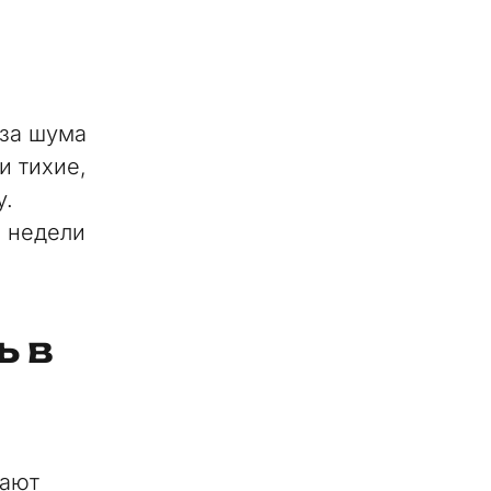
-за шума
и тихие,
у.
ь недели
ь в
вают