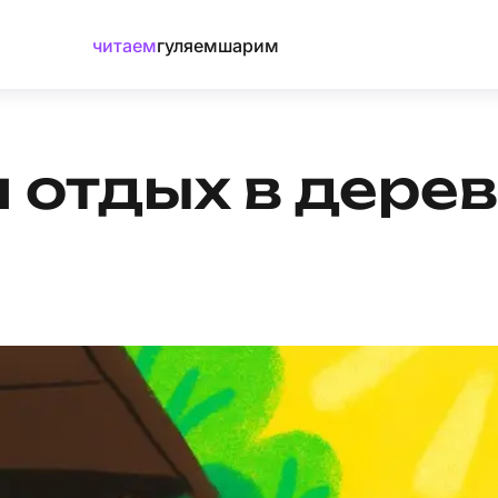
читаем
гуляем
шарим
 отдых в дере