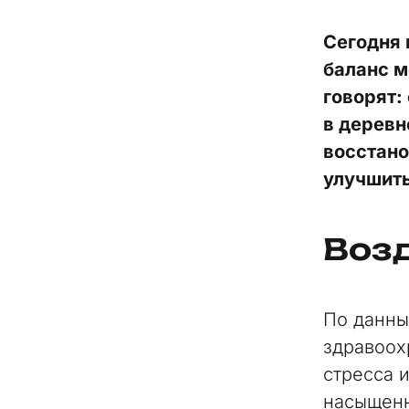
Сегодня 
баланс м
говорят:
в деревн
восстано
улучшить
Возд
По данны
здравоох
стресса 
насыщенн