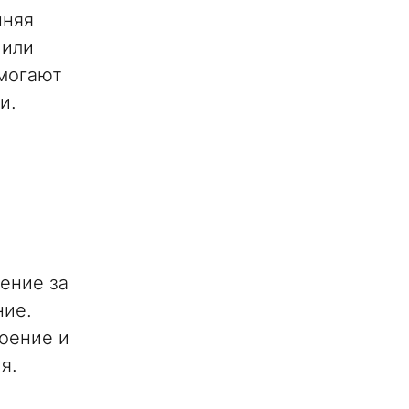
нняя
 или
омогают
и.
ение за
ние.
оение и
я.