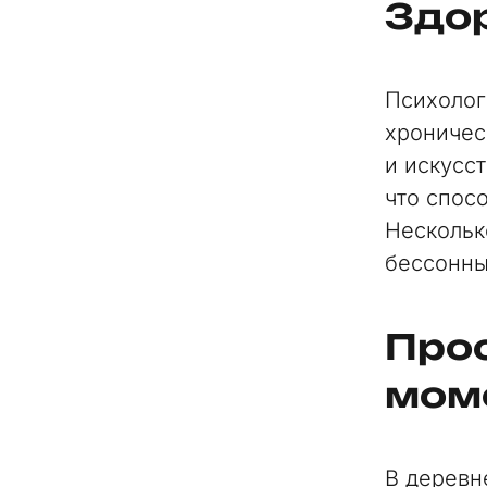
Здо
Психолог
хроничес
и искусс
что спос
Нескольк
бессонны
Прос
мом
В деревн