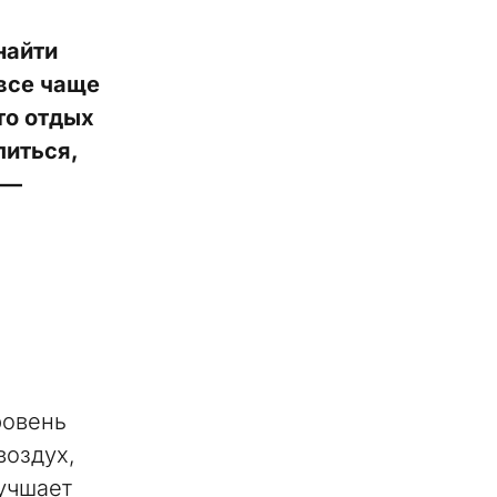
найти
все чаще
то отдых
литься,
 —
ровень
воздух,
учшает