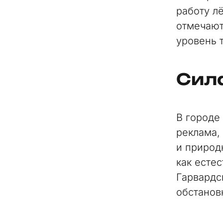
работу л
отмечают
уровень 
Сил
В городе
реклама,
и природ
как есте
Гарвардс
обстанов