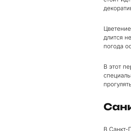
декорати
Цветение
длится н
погода ос
В этот п
специаль
прогулять
Санк
В Санкт-