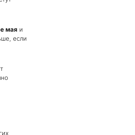
ле мая
и
ьше, если
т
шно
гих