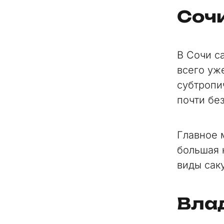
Соч
В Сочи с
всего у
субтропи
почти бе
Главное 
большая 
виды сак
Вла