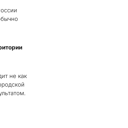
России
обычно
рритории
дит не как
городской
ультатом.