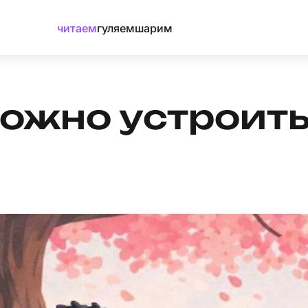
читаем
гуляем
шарим
 можно устроит