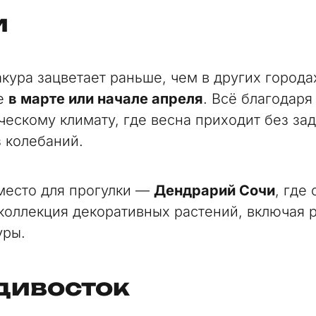
и
акура зацветает раньше, чем в других город
же
в марте или начале апреля
. Всё благодаря
ческому климату, где весна приходит без за
з колебаний.
место для прогулки —
Дендрарий Сочи
, где
коллекция декоративных растений, включая 
уры.
дивосток