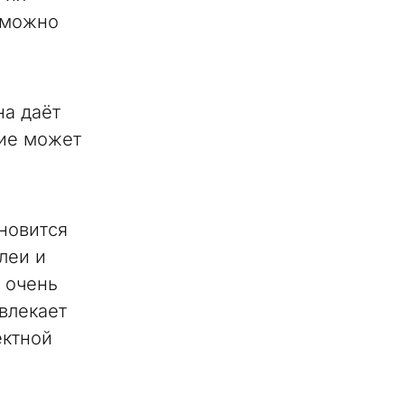
ё можно
на даёт
ние может
ановится
леи и
 очень
влекает
ектной