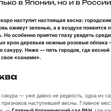
ько в Японии, но и в России
коро наступит настоящая весна: городские
овь оживут зеленью, а в воздухе появится 
. Но особенно приятно глазу увидеть среди
ых крон деревьев нежные розовые облака
 сакуру. Ниже — пять городов, где весной 
 свое «ханами».
ква
 сакура — уже давно не редкость, одна из с
 признаков наступившей весны. Главное мест
ти, —
Главный ботанический сад РАН
, где ра