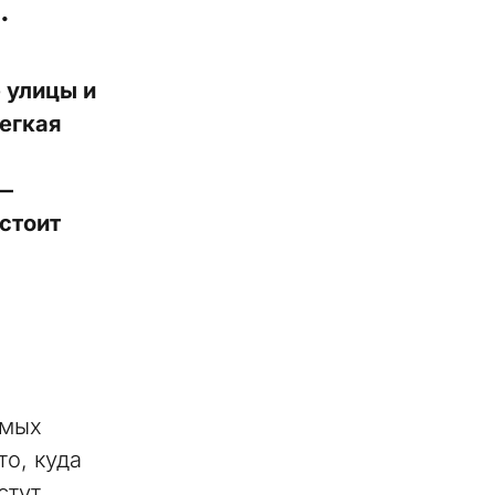
.
 улицы и
легкая
 —
стоит
амых
о, куда
стут