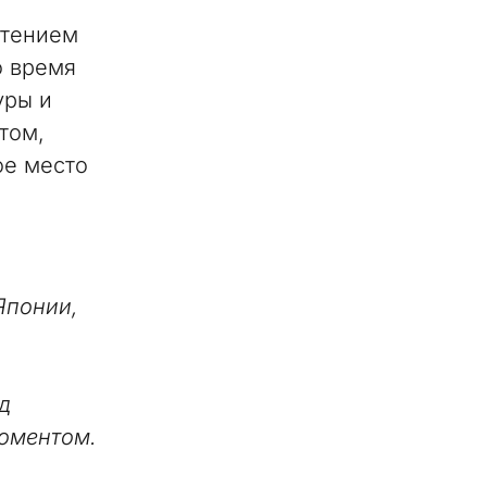
етением
о время
уры и
том,
ое место
Японии,
д
моментом.