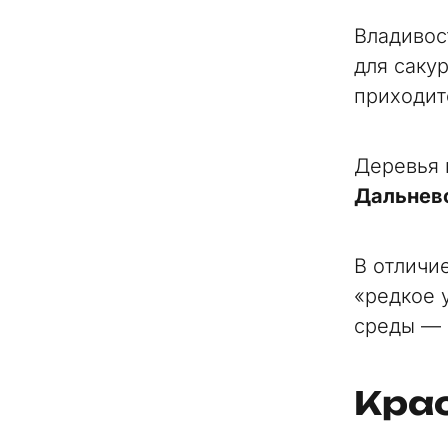
Владивос
для саку
приходит
Деревья
Дальнево
В отличие
«редкое 
среды — 
Кра