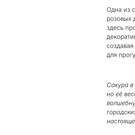
Одна из 
розовых 
здесь пр
декорати
создавая
для прог
Сакура в
но её ве
волшебну
городски
настояще