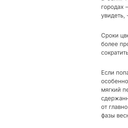
городах 
увидеть,
Сроки цв
более пр
сократить
Если поп
особенно
мягкий п
сдержанн
от главн
фазы вес