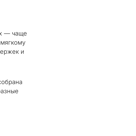
ах — чаще
 мягкому
держек и
 собрана
разные