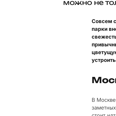
можно не тол
Совсем с
парки вн
свежесть
привычн
цветущую
устроить
Мос
В Москве
заметных
стоит ид