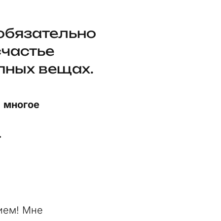
 обязательно
счастье
упных вещах.
) многое
.
ием! Мне