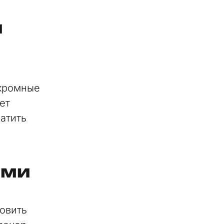
и
укромные
ет
атить
ями
овить