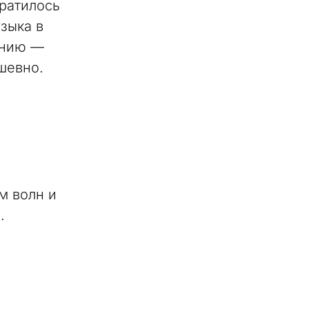
вратилось
зыка в
панию —
шевно.
м волн и
.