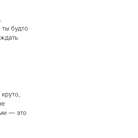
.
 ты будто
 ждать
 круто,
не
ями — это