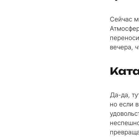
Сейчас м
Атмосфер
переноси
вечера, 
Кат
Да-да, т
но если 
удовольс
неспешно
превраща