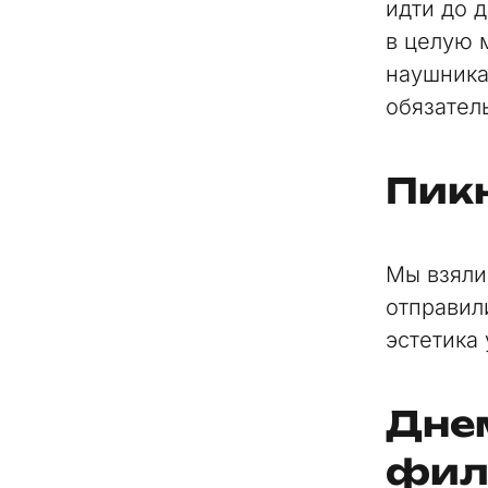
идти до 
в целую 
наушника
обязател
Пик
Мы взяли
отправили
эстетика
Днем
фил