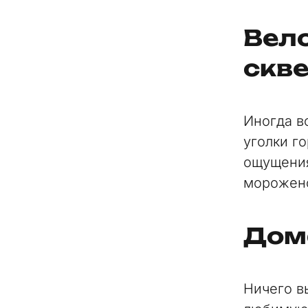
Вело
скв
Иногда в
уголки г
ощущения
морожено
Дом
Ничего в