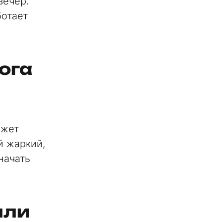
вечер.
ботает
ога
ожет
й жаркий,
начать
или