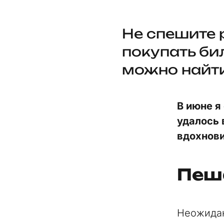
Не спешите 
покупать би
можно найти
В июне я
удалось 
вдохнови
Пеш
Неожидан