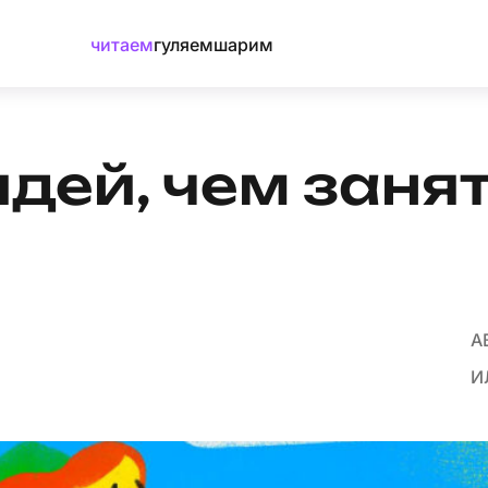
читаем
гуляем
шарим
идей, чем занят
А
И