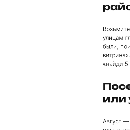
рай
Возьмите
улицам гл
были, по
витринах
«найди 5
Пос
или
Август —