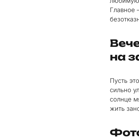
любимую 
Главное 
безотказ
Вече
на з
Пусть эт
сильно у
солнце мя
жить зан
Фото