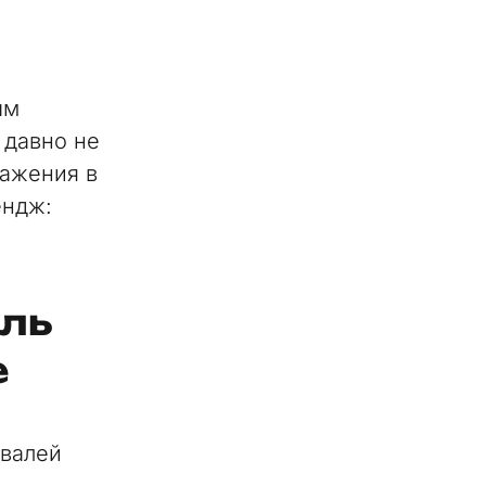
ым
 давно не
ражения в
ендж:
ль
е
ивалей