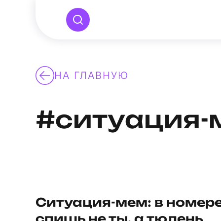
НА ГЛАВНУЮ
#ситуация-
Ситуация-мем: в номер
спишь не ты, а тюлень