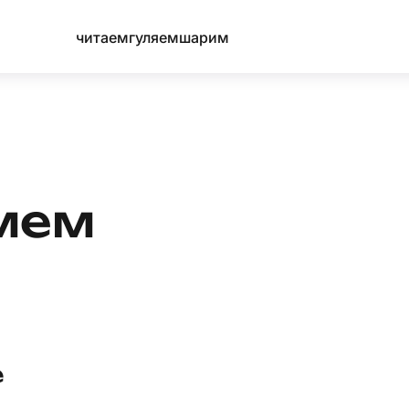
читаем
гуляем
шарим
мем
е