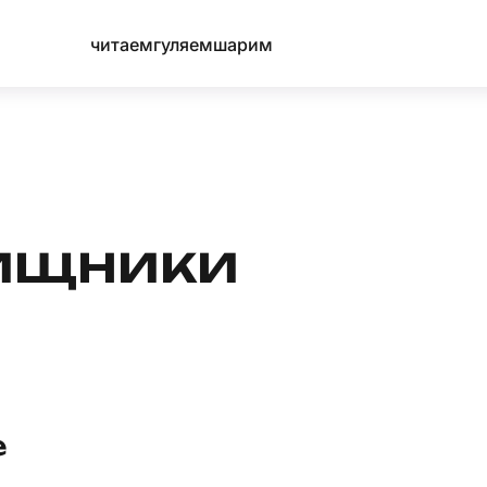
читаем
гуляем
шарим
ищники
е