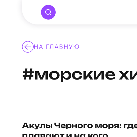
НА ГЛАВНУЮ
#морские х
Акулы Черного моря: гд
плавают и на кого