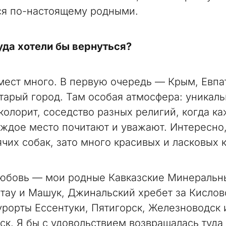
ся по-настоящему родными.
уда хотели бы вернуться?
мест много. В первую очередь — Крым, Евпа
тарый город. Там особая атмосфера: уникал
колорит, соседство разных религий, когда к
аждое место почитают и уважают. Интересно,
чих собак, зато много красивых и ласковых к
юбовь — мои родные Кавказские Минеральн
тау и Машук, Джинальский хребет за Кислов
урорты Ессентуки, Пятигорск, Железноводск 
ск. Я бы с удовольствием возвращалась туда