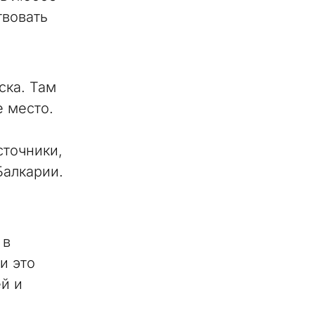
твовать
ска. Там
е место.
сточники,
Балкарии.
 в
и это
й и