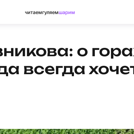
читаем
гуляем
шарим
никова: о гора
уда всегда хоче