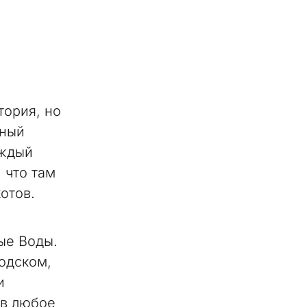
тория, но
ьный
аждый
 что там
отов.
ые Воды.
одском,
и
 в любое