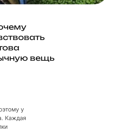
почему
вствовать
отова
бычную вещь
оэтому у
а. Каждая
лки