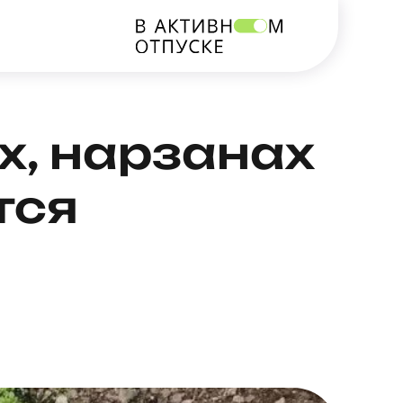
х, нарзанах
тся