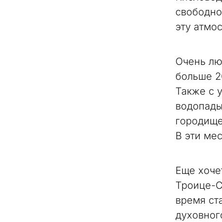
свободно
эту атмо
Очень лю
больше 2
Также с 
водопады
городище
В эти мес
Еще хоче
Троице-С
время ст
духовног