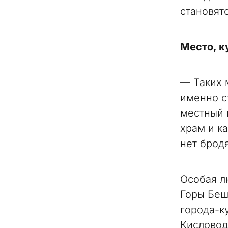
становят
Место, к
— Таких 
именно с
местный 
храм и к
нет бродя
Особая л
Горы Беш
города-к
Кисловод