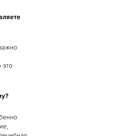
авляете
 важно
 это
му?
обенно
ие,
 лечебная