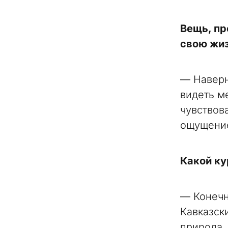
Вещь, пр
свою жиз
— Наверн
видеть м
чувствов
ощущени
Какой ку
— Конечн
Кавказск
природа,